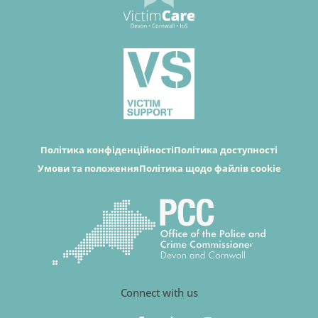
Політика конфіденційності
Політика доступності
Умови та положення
Політика щодо файлів cookie
Connect with us
T
F
Y
I