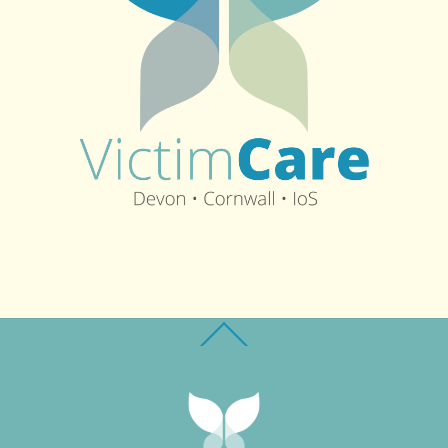
Back
To
Top