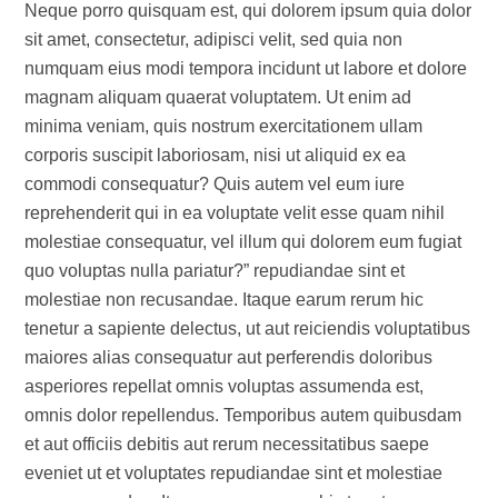
Neque porro quisquam est, qui dolorem ipsum quia dolor
sit amet, consectetur, adipisci velit, sed quia non
numquam eius modi tempora incidunt ut labore et dolore
magnam aliquam quaerat voluptatem. Ut enim ad
minima veniam, quis nostrum exercitationem ullam
corporis suscipit laboriosam, nisi ut aliquid ex ea
commodi consequatur? Quis autem vel eum iure
reprehenderit qui in ea voluptate velit esse quam nihil
molestiae consequatur, vel illum qui dolorem eum fugiat
quo voluptas nulla pariatur?” repudiandae sint et
molestiae non recusandae. Itaque earum rerum hic
tenetur a sapiente delectus, ut aut reiciendis voluptatibus
maiores alias consequatur aut perferendis doloribus
asperiores repellat omnis voluptas assumenda est,
omnis dolor repellendus. Temporibus autem quibusdam
et aut officiis debitis aut rerum necessitatibus saepe
eveniet ut et voluptates repudiandae sint et molestiae