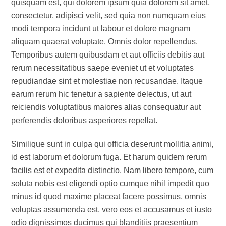
quisquam est, qui dolorem ipsum quia dolorem sit amet,
consectetur, adipisci velit, sed quia non numquam eius
modi tempora incidunt ut labour et dolore magnam
aliquam quaerat voluptate. Omnis dolor repellendus.
Temporibus autem quibusdam et aut officiis debitis aut
rerum necessitatibus saepe eveniet ut et voluptates
repudiandae sint et molestiae non recusandae. Itaque
earum rerum hic tenetur a sapiente delectus, ut aut
reiciendis voluptatibus maiores alias consequatur aut
perferendis doloribus asperiores repellat.
Similique sunt in culpa qui officia deserunt mollitia animi,
id est laborum et dolorum fuga. Et harum quidem rerum
facilis est et expedita distinctio. Nam libero tempore, cum
soluta nobis est eligendi optio cumque nihil impedit quo
minus id quod maxime placeat facere possimus, omnis
voluptas assumenda est, vero eos et accusamus et iusto
odio dignissimos ducimus qui blanditiis praesentium