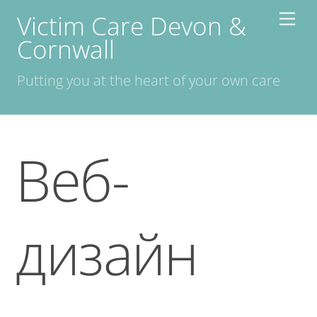
Skip
Victim Care Devon &
Men
to
Cornwall
content
Putting you at the heart of your own care
Веб-
дизайн