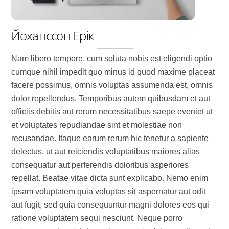
Йоханссон Ерік
Nam libero tempore, cum soluta nobis est eligendi optio
cumque nihil impedit quo minus id quod maxime placeat
facere possimus, omnis voluptas assumenda est, omnis
dolor repellendus. Temporibus autem quibusdam et aut
officiis debitis aut rerum necessitatibus saepe eveniet ut
et voluptates repudiandae sint et molestiae non
recusandae. Itaque earum rerum hic tenetur a sapiente
delectus, ut aut reiciendis voluptatibus maiores alias
consequatur aut perferendis doloribus asperiores
repellat. Beatae vitae dicta sunt explicabo. Nemo enim
ipsam voluptatem quia voluptas sit aspernatur aut odit
aut fugit, sed quia consequuntur magni dolores eos qui
ratione voluptatem sequi nesciunt. Neque porro