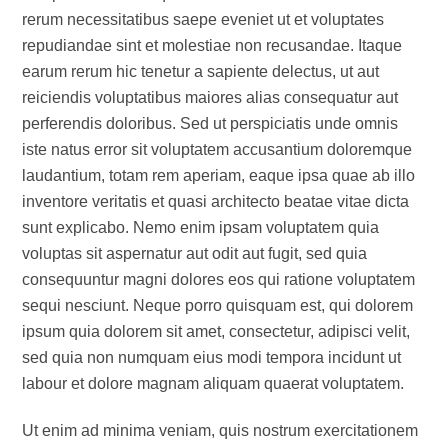
rerum necessitatibus saepe eveniet ut et voluptates
repudiandae sint et molestiae non recusandae. Itaque
earum rerum hic tenetur a sapiente delectus, ut aut
reiciendis voluptatibus maiores alias consequatur aut
perferendis doloribus. Sed ut perspiciatis unde omnis
iste natus error sit voluptatem accusantium doloremque
laudantium, totam rem aperiam, eaque ipsa quae ab illo
inventore veritatis et quasi architecto beatae vitae dicta
sunt explicabo. Nemo enim ipsam voluptatem quia
voluptas sit aspernatur aut odit aut fugit, sed quia
consequuntur magni dolores eos qui ratione voluptatem
sequi nesciunt. Neque porro quisquam est, qui dolorem
ipsum quia dolorem sit amet, consectetur, adipisci velit,
sed quia non numquam eius modi tempora incidunt ut
labour et dolore magnam aliquam quaerat voluptatem.
Ut enim ad minima veniam, quis nostrum exercitationem