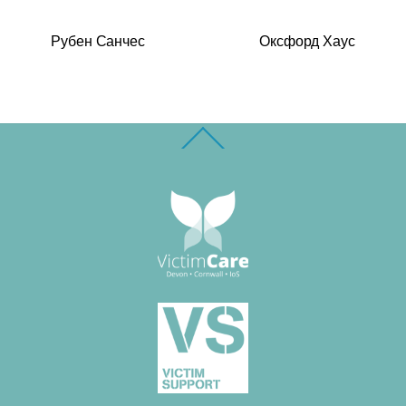
Рубен Санчес
Оксфорд Хаус
Back
To
Top