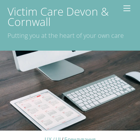
Skip
Victim Care Devon &
Men
to
Cornwall
content
Putting you at the heart of your own care
UX / UI
/
Брендування