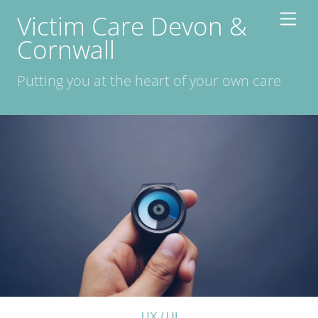
Skip
Victim Care Devon &
Men
to
Cornwall
content
Putting you at the heart of your own care
UX / UI