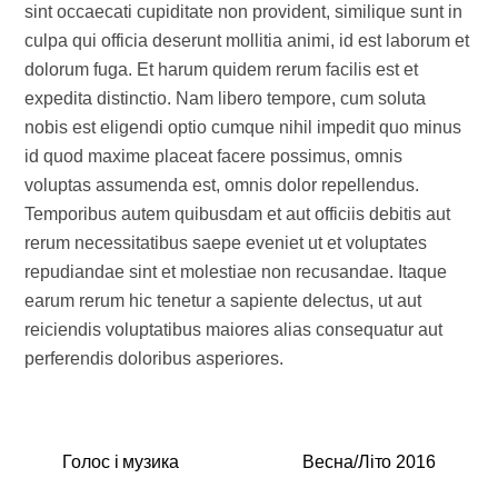
sint occaecati cupiditate non provident, similique sunt in
culpa qui officia deserunt mollitia animi, id est laborum et
dolorum fuga. Et harum quidem rerum facilis est et
expedita distinctio. Nam libero tempore, cum soluta
nobis est eligendi optio cumque nihil impedit quo minus
id quod maxime placeat facere possimus, omnis
voluptas assumenda est, omnis dolor repellendus.
Temporibus autem quibusdam et aut officiis debitis aut
rerum necessitatibus saepe eveniet ut et voluptates
repudiandae sint et molestiae non recusandae. Itaque
earum rerum hic tenetur a sapiente delectus, ut aut
reiciendis voluptatibus maiores alias consequatur aut
perferendis doloribus asperiores.
Голос і музика
Весна/Літо 2016