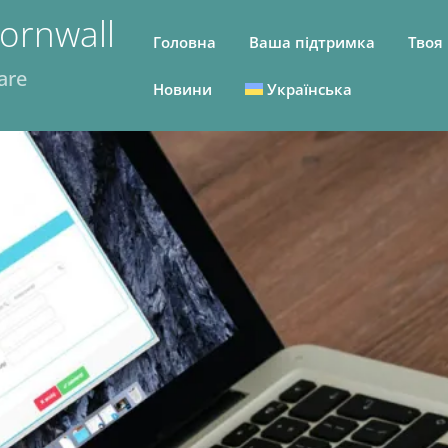
ornwall
Головна
Ваша підтримка
Твоя
are
Новини
Українська