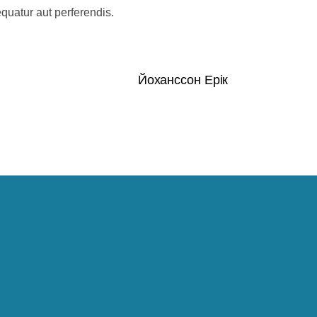
quatur aut perferendis.
Йоханссон Ерік