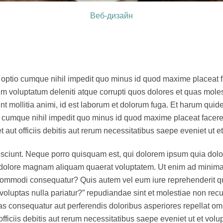
Веб-дизайн
 optio cumque nihil impedit quo minus id quod maxime placeat 
m voluptatum deleniti atque corrupti quos dolores et quas molest
unt mollitia animi, id est laborum et dolorum fuga. Et harum quid
tio cumque nihil impedit quo minus id quod maxime placeat fac
ut officiis debitis aut rerum necessitatibus saepe eveniet ut et
ciunt. Neque porro quisquam est, qui dolorem ipsum quia dolor s
 dolore magnam aliquam quaerat voluptatem. Ut enim ad minima
a commodi consequatur? Quis autem vel eum iure reprehenderit qu
voluptas nulla pariatur?” repudiandae sint et molestiae non re
lias consequatur aut perferendis doloribus asperiores repellat 
iciis debitis aut rerum necessitatibus saepe eveniet ut et volu