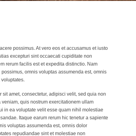
facere possimus. At vero eos et accusamus et iusto
ias excepturi sint occaecati cupiditate non
em rerum facilis est et expedita distinctio. Nam
ere possimus, omnis voluptas assumenda est, omnis
 voluptates.
it amet, consectetur, adipisci velit, sed quia non
 veniam, quis nostrum exercitationem ullam
i in ea voluptate velit esse quam nihil molestiae
cusandae. Itaque earum rerum hic tenetur a sapiente
omnis voluptas assumenda est, omnis dolor
ptates repudiandae sint et molestiae non