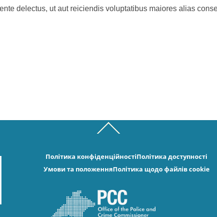
nte delectus, ut aut reiciendis voluptatibus maiores alias conse
Back
To
Top
Політика конфіденційності
Політика доступності
Умови та положення
Політика щодо файлів cookie