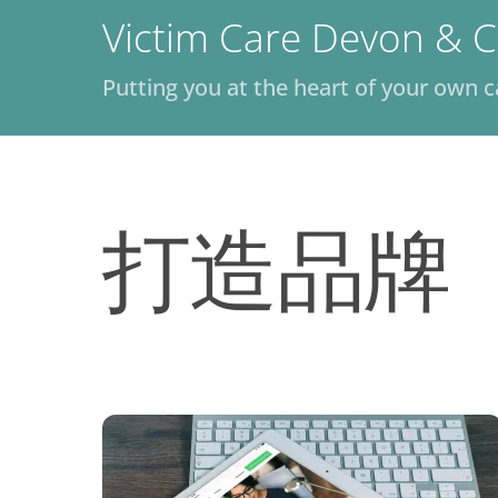
Skip
Victim Care Devon & C
to
content
Putting you at the heart of your own c
打造品牌