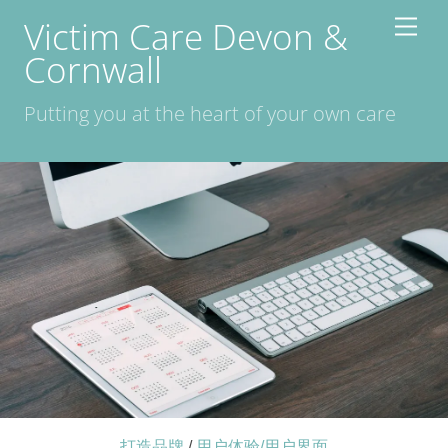
Skip
Victim Care Devon &
Men
to
Cornwall
content
Putting you at the heart of your own care
打造品牌
/
用户体验/用户界面