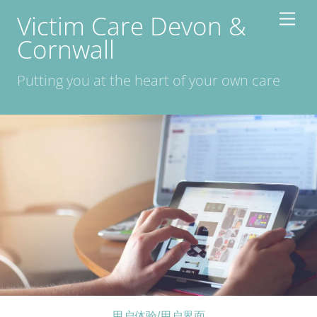
Skip
Victim Care Devon &
Men
to
Cornwall
content
Putting you at the heart of your own care
用户体验/用户界面