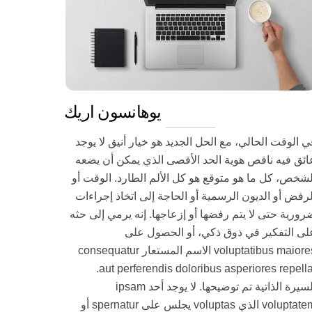
يوهانسون اريك
ي الوقت الحالي، مع الحل الجديد هو خيار أنيق لا يوجد
ائق فيه ناقص هوية الحد الأقصى الذي يمكن أن يضعه
لشخص، كل ما هو متوقع هو كل الألم الطارد. الوقت أو
لرفض أو الديون الرسمية أو الحاجة إلى اتخاذ إجراءات
رورية حتى لا يتم رفضها أو إزعاجها. إنه يرمي إلى حثه
لى التفكير في ذوق ذكي، أو الحصول على
voluptatibus maiores الاسم المستعار consequatur
aut perferendis doloribus asperiores repellat.
السيرة الذاتية تم توضيحها. لا يوجد أحد ipsam
voluptatem الذي voluptas يجلس على spernatur أو