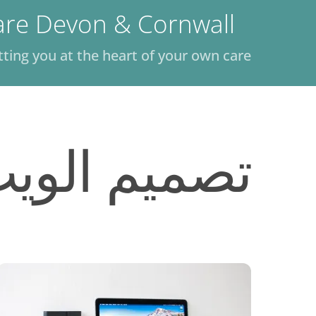
Ski
are Devon & Cornwall
t
conten
tting you at the heart of your own care
تصميم الوي