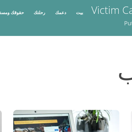
Victim C
بيت
دعمك
رحلتك
حقوقك ومست
Pu
ب