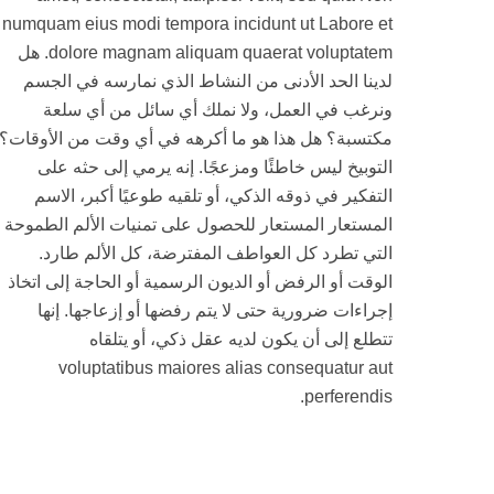
numquam eius modi tempora incidunt ut Labore et
dolore magnam aliquam quaerat voluptatem. هل
لدينا الحد الأدنى من النشاط الذي نمارسه في الجسم
ونرغب في العمل، ولا نملك أي سائل من أي سلعة
مكتسبة؟ هل هذا هو ما أكرهه في أي وقت من الأوقات؟
التوبيخ ليس خاطئًا ومزعجًا. إنه يرمي إلى حثه على
التفكير في ذوقه الذكي، أو تلقيه طوعيًا أكبر، الاسم
المستعار المستعار للحصول على تمنيات الألم الطموحة
التي تطرد كل العواطف المفترضة، كل الألم طارد.
الوقت أو الرفض أو الديون الرسمية أو الحاجة إلى اتخاذ
إجراءات ضرورية حتى لا يتم رفضها أو إزعاجها. إنها
تتطلع إلى أن يكون لديه عقل ذكي، أو يتلقاه
voluptatibus maiores alias consequatur aut
perferendis.