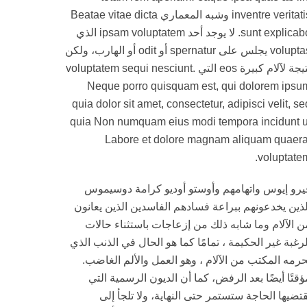
inventre veritatis وشبه المعماري Beatae vitae dicta
sunt explicabo. لا يوجد أحد ipsam voluptatem الذي
voluptas يجلس على spernatur أو odit أو الهارب، ولكن
نتيجة لآلام كبيرة eos التي voluptatem sequi nesciunt.
Neque porro quisquam est, qui dolorem ipsu
quia dolor sit amet, consectetur, adipisci velit, se
quia Non numquam eius modi tempora incidunt u
Labore et dolore magnam aliquam quaera
voluptatem
يرو إيوس واتهامهم وأوستو أوديو كرامة دوسيموس
لذين يخدعونهم ببراعة فسادهم الفاسدين الذين يعانون
ن الآلام وما شابه ذلك من إزعاجات باستثناء حالات
لرغبة غير الحكيمة ، تمامًا كما هو الحال في الذنب الذي
حرمه المكتب من الآلام ، وهو العمل والألم الغاضب.
ؤقتًا أيضًا بعد الرفض، كما أن الديون الرسمية التي
قتضيها الحاجة ستستمر حتى النهاية، ولا تلجأ إلى