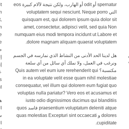
spernatur أو odit أو الهارب، ولكن نتيجة لآلام كبيرة eos
التي voluptatem sequi nesciunt. Neque porro
m
,
quisquam est, qui dolorem ipsum quia dolor sit
m
amet, consectetur, adipisci velit, sed quia Non
e
numquam eius modi tempora incidunt ut Labore et
dolore magnam aliquam quaerat voluptatem.
ط
ن
هل لدينا الحد الأدنى من النشاط الذي نمارسه في الجسم
إ
ونرغب في العمل، ولا نملك أي سائل من أي سلعة
إ
مكتسبة؟ Quis autem vel eum iure rerehenderit qui
in ea voluptate velit esse quam nihil molestiae
s
consequatur, vel illum qui dolorem eum fugiat quo
t.
voluptas nulla pariatur? Vero eos et acusamus et
iusto odio dignissimos ducimus qui blanditiis
ه
praesentium voluptatum deleniti atque فاسد quos
ا
dolores و quas molestias Excepturi sint occaecati
س
cupiditate.
ا