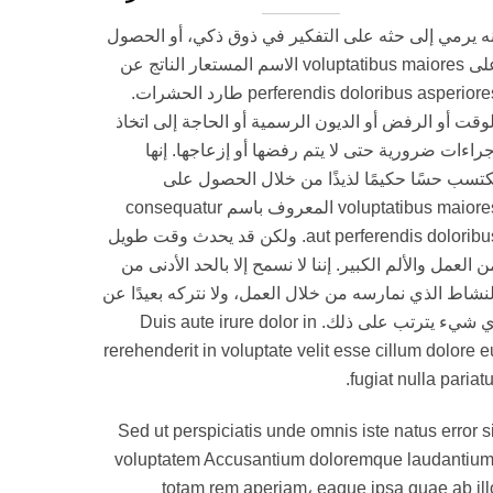
نه يرمي إلى حثه على التفكير في ذوق ذكي، أو الحصول
على voluptatibus maiores الاسم المستعار الناتج عن
perferendis doloribus asperiores طارد الحشرات.
لوقت أو الرفض أو الديون الرسمية أو الحاجة إلى اتخاذ
جراءات ضرورية حتى لا يتم رفضها أو إزعاجها. إنها
كتسب حسًا حكيمًا لذيذًا من خلال الحصول على
voluptatibus maiores المعروف باسم consequatur
aut perferendis doloribus. ولكن قد يحدث وقت طويل
ن العمل والألم الكبير. إننا لا نسمح إلا بالحد الأدنى من
لنشاط الذي نمارسه من خلال العمل، ولا نتركه بعيدًا عن
أي شيء يترتب على ذلك. Duis aute irure dolor in
rerehenderit in voluptate velit esse cillum dolore e
fugiat nulla pariatur
Sed ut perspiciatis unde omnis iste natus error si
voluptatem Accusantium doloremque laudantium
totam rem aperiam، eaque ipsa quae ab ill