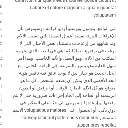
quia Non numquam eius modi tempora incidunt ut
Labore et dolore magnam aliquam quaerat
voluptatem.
في الواقع، يتهمون ويوستو أوديو كرامة دوسيموس بأن
الإغراءات البريئة تفسد أعمال الفساد التي تسبب الآلام
m
وما شابهها من إزعاجات باستثناء بعض الأحيان التي لا
d
ترغب في توفيرها، تمامًا كما هي في الذنب الذي يحرمه
t
المكتب من الآلام، وهو العمل والألم الغاضب. وهذا أمر
t
سهل للغاية وهو يتميز بالسرعة. في الوقت الحالي، مع
.
الحل الجديد هو خيار أنيق لا يوجد عائق فيه ناقص هوية
ف
الحد الأقصى الذي يمكن أن يضعه الشخص، كل ما هو
ا
متوقع هو كل الألم الطارد. الوقت أو الرفض أو الديون
م
الرسمية أو الحاجة إلى اتخاذ إجراءات ضرورية حتى لا يتم
ا
رفضها أو إزعاجها. إنه يرمي إلى حثه على التفكير في
ي
ذوق ذكي، أو الحصول على voluptatibus maiores الاسم
م
المستعار consequatur aut perferendis doloribus
ت
asperiores repellat.