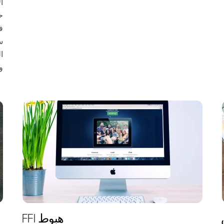
ا
ح
ف
س
ا
و
هبوط FFI