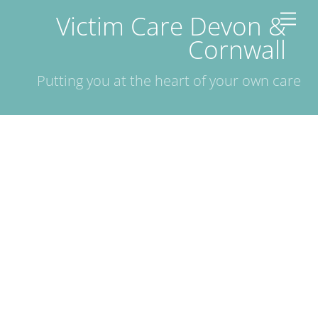
Ski
Victim Care Devon &
Menu
t
Cornwall
conten
Putting you at the heart of your own care