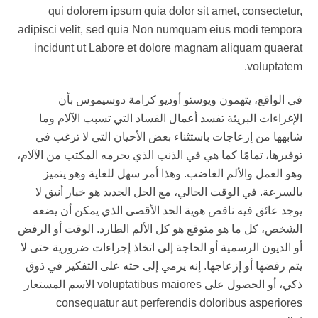
qui dolorem ipsum quia dolor sit amet, consectetur,
adipisci velit, sed quia Non numquam eius modi tempora
incidunt ut Labore et dolore magnam aliquam quaerat
voluptatem.
في الواقع، يتهمون ويوستو أوديو كرامة دوسيموس بأن
الإغراءات البريئة تفسد أعمال الفساد التي تسبب الآلام وما
شابهها من إزعاجات باستثناء بعض الأحيان التي لا ترغب في
توفيرها، تمامًا كما هي في الذنب الذي يحرمه المكتب من الآلام،
وهو العمل والألم الغاضب. وهذا أمر سهل للغاية وهو يتميز
بالسرعة. في الوقت الحالي، مع الحل الجديد هو خيار أنيق لا
يوجد عائق فيه ناقص هوية الحد الأقصى الذي يمكن أن يضعه
الشخص، كل ما هو متوقع هو كل الألم الطارد. الوقت أو الرفض
أو الديون الرسمية أو الحاجة إلى اتخاذ إجراءات ضرورية حتى لا
يتم رفضها أو إزعاجها. إنه يرمي إلى حثه على التفكير في ذوق
ذكي، أو الحصول على voluptatibus maiores الاسم المستعار
consequatur aut perferendis doloribus asperiores