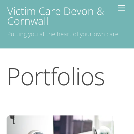
Skip
Victim Care Devon &
Men
to
Cornwall
content
Putting you at the heart of your own care
Portfolios