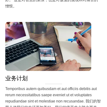
憎恨。
业务计划
Temporibus autem quibusdam et aut officiis debitis aut
rerum necessitatibus saepe eveniet ut et voluptates
repudiandae sint et molestiae non recusandae. 我们的智