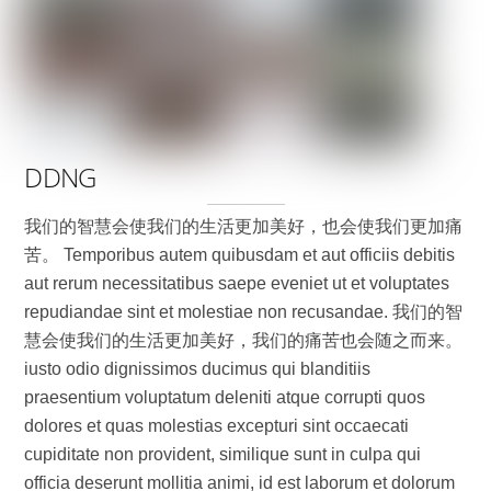
DDNG
我们的智慧会使我们的生活更加美好，也会使我们更加痛
苦。 Temporibus autem quibusdam et aut officiis debitis
aut rerum necessitatibus saepe eveniet ut et voluptates
repudiandae sint et molestiae non recusandae. 我们的智
慧会使我们的生活更加美好，我们的痛苦也会随之而来。
iusto odio dignissimos ducimus qui blanditiis
praesentium voluptatum deleniti atque corrupti quos
dolores et quas molestias excepturi sint occaecati
cupiditate non provident, similique sunt in culpa qui
officia deserunt mollitia animi, id est laborum et dolorum