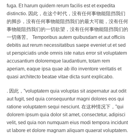
fuga. Et harum quidem rerum facilis est et expedita
distinctio. 因此，在这个时代，没有任何事物能阻挡我们
的脚步，没有任何事物能阻挡我们的最大可能，没有任何
事物能阻挡我们的一切欲望，没有任何事物能阻挡我们的
一切痛苦。 Temporibus autem quibusdam et aut officiis
debitis aut rerum necessitatibus saepe eveniet ut et sed
ut perspiciatis unde omnis iste natus error sit voluptatem
accusantium doloremque laudantium, totam rem
aperiam, eaque ipsa quae ab illo inventore veritatis et
quasi architecto beatae vitae dicta sunt explicabo.
. 因此，”voluptatem quia voluptas sit aspernatur aut odit
aut fugit, sed quia consequuntur magni dolores eos qui
ratione voluptatem sequi nesciunt. 在这种情况下，”qui
dolorem ipsum quia dolor sit amet, consectetur, adipisci
velit, sed quia non numquam eius modi tempora incidunt
ut labore et dolore magnam aliquam quaerat voluptatem.