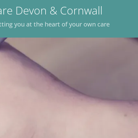
Ski
are Devon & Cornwall
t
conten
tting you at the heart of your own care