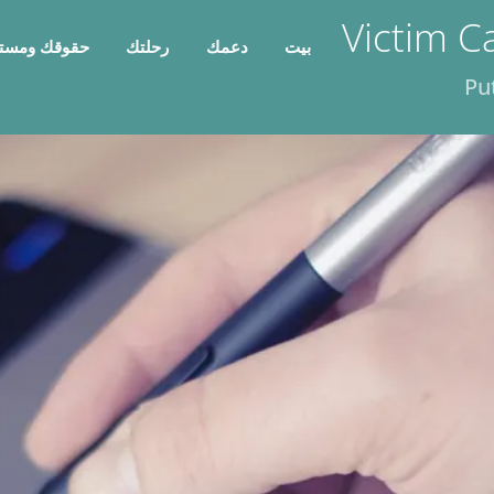
Victim C
بيت
دعمك
رحلتك
حقوقك ومست
Pu