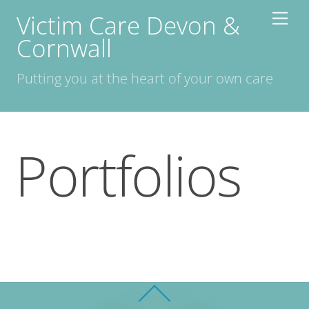
Skip
Victim Care Devon &
Men
to
Cornwall
content
Putting you at the heart of your own care
Portfolios
Back
To