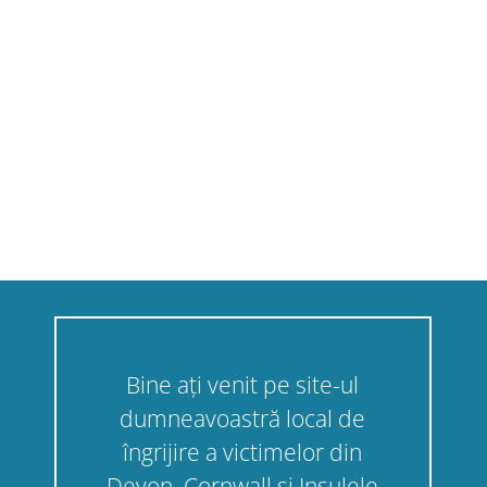
Bine ați venit pe site-ul
dumneavoastră local de
îngrijire a victimelor din
Devon, Cornwall și Insulele