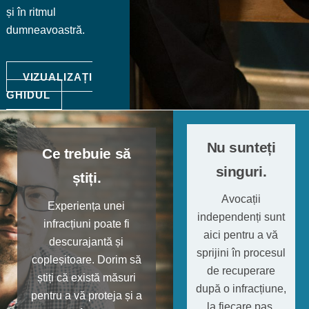
și în ritmul
dumneavoastră.
VIZUALIZAȚI
GHIDUL
Nu sunteți
Ce trebuie să
singuri.
știți.
Avocații
Experiența unei
independenți sunt
infracțiuni poate fi
aici pentru a vă
descurajantă și
sprijini în procesul
copleșitoare. Dorim să
de recuperare
știți că există măsuri
după o infracțiune,
pentru a vă proteja și a
la fiecare pas.