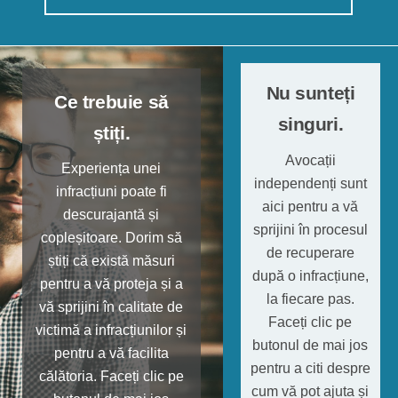
Nu sunteți
Ce trebuie să
singuri.
știți.
Avocații
Experiența unei
independenți sunt
infracțiuni poate fi
aici pentru a vă
descurajantă și
sprijini în procesul
copleșitoare. Dorim să
de recuperare
știți că există măsuri
după o infracțiune,
pentru a vă proteja și a
la fiecare pas.
vă sprijini în calitate de
Faceți clic pe
victimă a infracțiunilor și
butonul de mai jos
pentru a vă facilita
pentru a citi despre
călătoria. Faceți clic pe
cum vă pot ajuta și