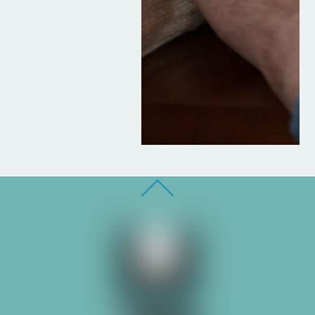
Back
To
Top