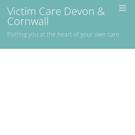
Skip
Victim Care Devon &
Men
to
Cornwall
content
Putting you at the heart of your own care