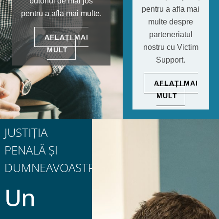
butonul de mai jos
pentru a afla mai
pentru a afla mai multe.
multe despre
parteneriatul
AFLAȚI MAI
nostru cu Victim
MULT
Support.
AFLAȚI MAI
MULT
JUSTIȚIA
PENALĂ ȘI
DUMNEAVOASTRĂ
Un