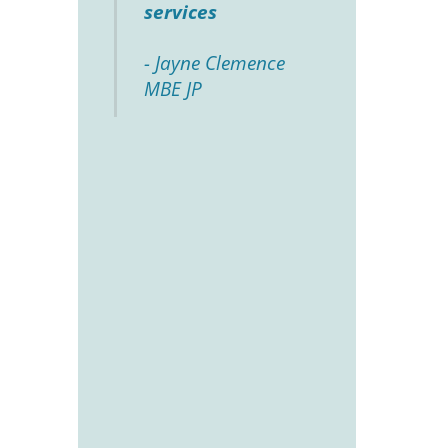
services
- Jayne Clemence
MBE JP