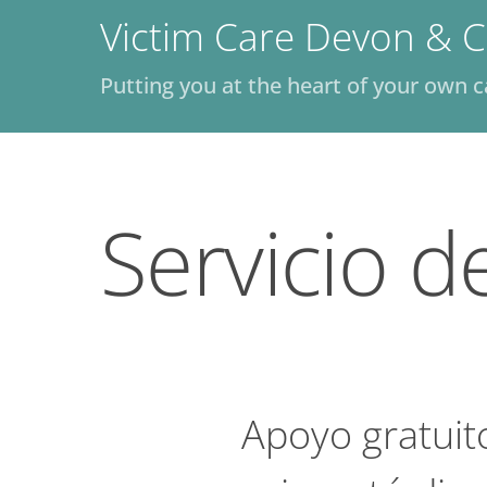
Skip
Victim Care Devon & C
to
content
Putting you at the heart of your own c
Servicio d
Apoyo gratuito