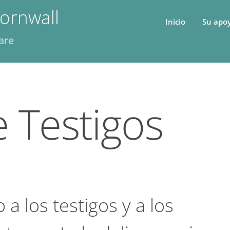
ornwall
Inicio
Su apo
are
e Testigos
 a los testigos y a los