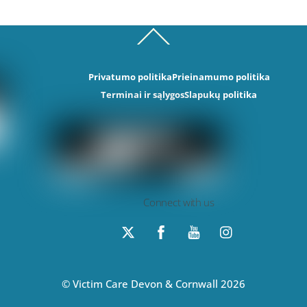
Back
To
Top
Privatumo politika
Prieinamumo politika
Terminai ir sąlygos
Slapukų politika
Connect with us
T
F
Y
I
w
a
o
n
i
c
u
s
t
e
T
t
t
b
u
a
e
o
b
g
r
o
e
r
k
a
©
Victim Care Devon & Cornwall
2026
m