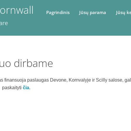
ornwall
Pagrindinis
Jūsų parama
Jūsų k
are
kuo dirbame
as finansuoja paslaugas Devone, Kornvalyje ir Scilly salose, gal
paskaityti
čia
.