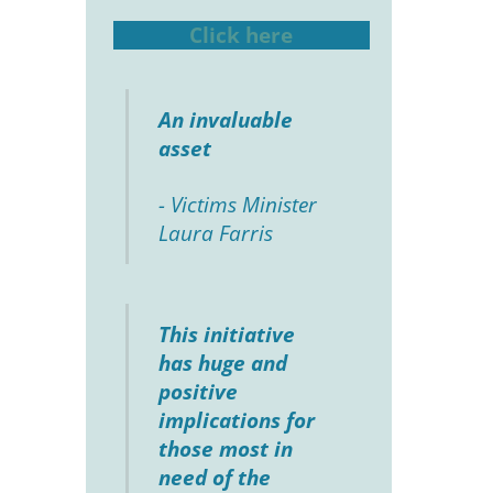
Click here
An invaluable
asset
- Victims Minister
Laura Farris
This initiative
has huge and
positive
implications for
those most in
need of the