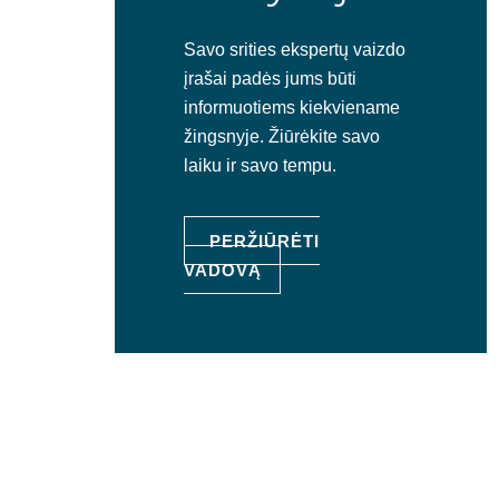
Savo srities ekspertų vaizdo
įrašai padės jums būti
informuotiems kiekviename
žingsnyje. Žiūrėkite savo
laiku ir savo tempu.
PERŽIŪRĖTI
VADOVĄ