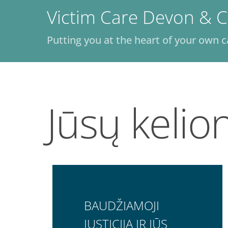
Skip
Victim Care Devon & C
to
content
Putting you at the heart of your own c
Jūsų kelio
BAUDŽIAMOJI
JUSTICIJA IR JŪS