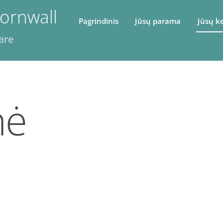
ornwall
Pagrindinis
Jūsų parama
Jūsų k
are
nė