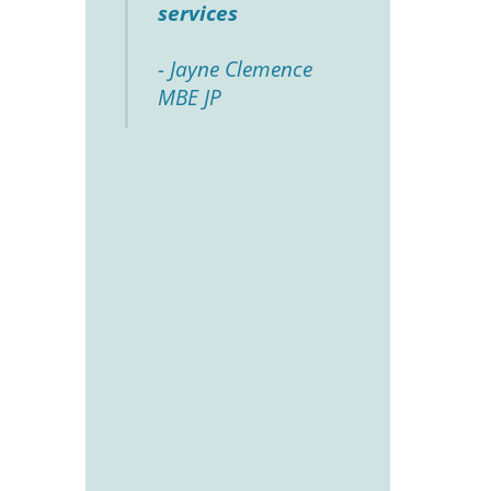
services
- Jayne Clemence
MBE JP