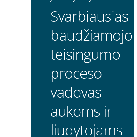
Svarbiausias
baudžiamojo
teisingumo
proceso
vadovas
aukoms ir
liudytojams