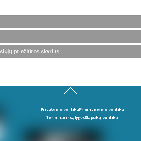
siųjų priežiūros skyrius
Back
To
Top
Privatumo politika
Prieinamumo politika
Terminai ir sąlygos
Slapukų politika