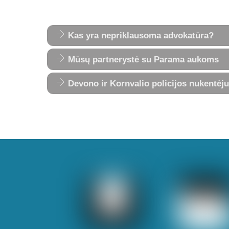
Kas yra nepriklausoma advokatūra?
Mūsų partnerystė su Parama aukoms
Devono ir Kornvalio policijos nukentėju