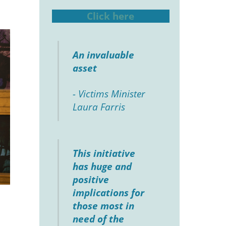
Click here
An invaluable
asset
- Victims Minister
Laura Farris
This initiative
has huge and
positive
implications for
those most in
need of the