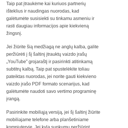
Taip pat įtraukėme kai kuriuos partnerių
išteklius ir naudingas nuorodas, kad
galėtumėte susisiekti su tinkamu asmeniu ir
rasti daugiau informacijos apie kiekvieną
žingsnį.
Jei žiūrite šią medžiagą ne anglų kalba, galite
peržiūrėti į šį šaltinį įtrauktų vaizdo įrašų
„YouTube” grojaraštį ir pasirinkti atitinkamą
subtitrų kalbą. Taip pat spustelėkite toliau
pateiktas nuorodas, jei norite gauti kiekvieno
vaizdo įrašo PDF formato scenarijus, kad
galėtumėte naudoti savo vertimo programinę
įrangą.
Pasirinkite mobiliąją versiją, jei šį šaltinį žiūrite
mobiliajame telefone arba planšetiniame
kompiuteryje. Jei kyla sunkumų peržiūrint