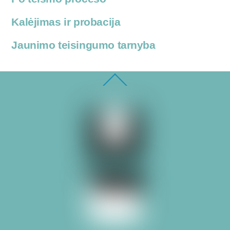
Kalėjimas ir probacija
Jaunimo teisingumo tarnyba
Back
To
Top