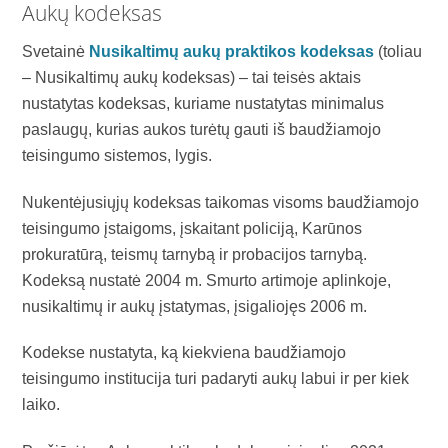
Aukų kodeksas
Svetainė
Nusikaltimų aukų praktikos kodeksas
(toliau
– Nusikaltimų aukų kodeksas) – tai teisės aktais
nustatytas kodeksas, kuriame nustatytas minimalus
paslaugų, kurias aukos turėtų gauti iš baudžiamojo
teisingumo sistemos, lygis.
Nukentėjusiųjų kodeksas taikomas visoms baudžiamojo
teisingumo įstaigoms, įskaitant policiją, Karūnos
prokuratūrą, teismų tarnybą ir probacijos tarnybą.
Kodeksą nustatė
2004 m. Smurto artimoje aplinkoje,
nusikaltimų ir aukų įstatymas,
įsigaliojęs 2006 m.
Kodekse nustatyta, ką kiekviena baudžiamojo
teisingumo institucija turi padaryti aukų labui ir per kiek
laiko.