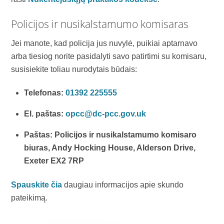
Policijos ir nusikalstamumo komisaras
Jei manote, kad policija jus nuvylė, puikiai aptarnavo
arba tiesiog norite pasidalyti savo patirtimi su komisaru,
susisiekite
toliau nurodytais būdais:
Telefonas:
01392 225555
El. paštas:
opcc@dc-pcc.gov.uk
Paštas: Policijos ir nusikalstamumo komisaro
biuras, Andy Hocking House, Alderson Drive,
Exeter EX2 7RP
Spauskite čia
daugiau informacijos apie skundo
pateikimą.