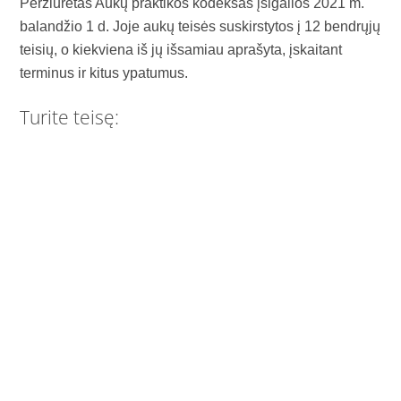
Peržiūrėtas Aukų praktikos kodeksas įsigalios 2021 m.
balandžio 1 d. Joje aukų teisės suskirstytos į 12 bendrųjų
teisių, o kiekviena iš jų išsamiau aprašyta, įskaitant
terminus ir kitus ypatumus.
Turite teisę: