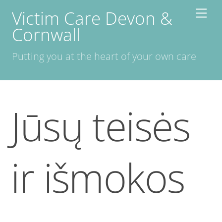
Skip
Victim Care Devon &
Men
to
Cornwall
content
Putting you at the heart of your own care
Jūsų teisės
ir išmokos