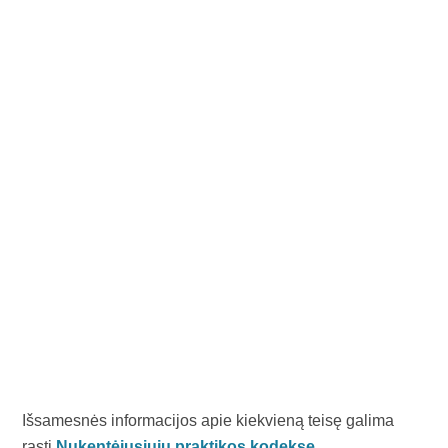
Išsamesnės informacijos apie kiekvieną teisę galima
rasti
Nukentėjusiųjų praktikos kodekse
.