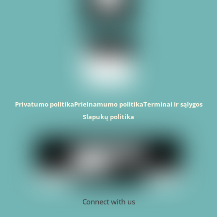
Privatumo politika
Prieinamumo politika
Terminai ir sąlygos
Slapukų politika
Connect with us
T
F
Y
I