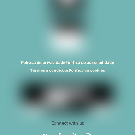
Política de privacidade
Política de acessibilidade
Termos e condições
Política de cookies
Connect with us
T
F
Y
I