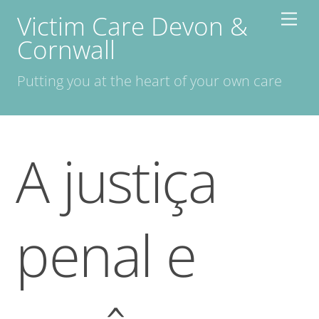
Skip
Victim Care Devon &
Men
to
Cornwall
content
Putting you at the heart of your own care
A justiça
penal e