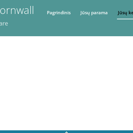
ornwall
Pagrindinis
Jūsų parama
Jūsų k
are