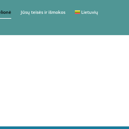
elionė
Jūsų teisės ir išmokos
Lietuvių