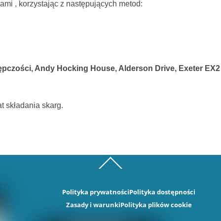
nami
, korzystając z następujących metod
:
stępczości, Andy Hocking House, Alderson Drive, Exeter EX2
t składania skarg.
Back
To
Top
Polityka prywatności
Polityka dostępności
Zasady i warunki
Polityka plików cookie