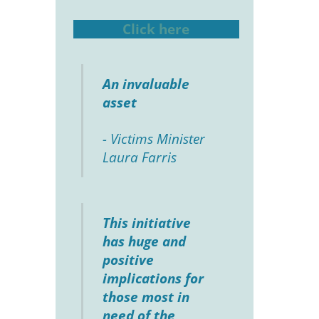
Click here
An invaluable
asset
- Victims Minister
Laura Farris
This initiative
has huge and
positive
implications for
those most in
need of the