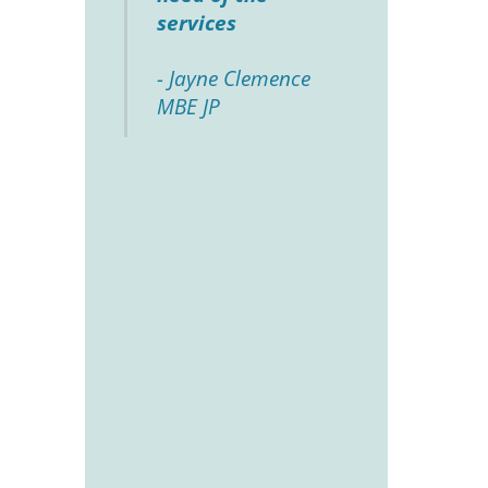
services
- Jayne Clemence
MBE JP