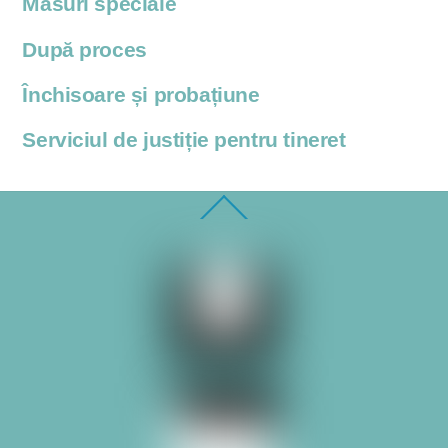
Măsuri speciale
După proces
Închisoare și probațiune
Serviciul de justiție pentru tineret
Back
To
Top